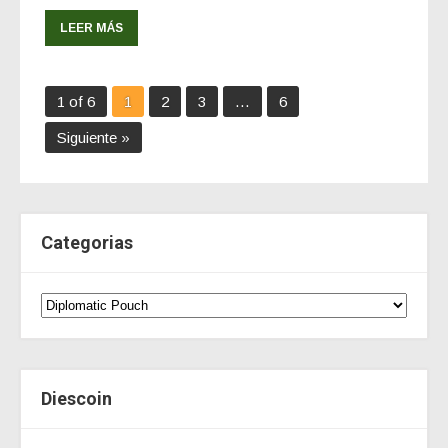
LEER MÁS
1 of 6
1
2
3
…
6
Siguiente »
Categorias
Diescoin