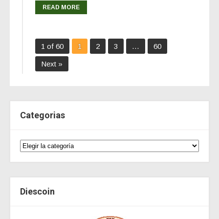
READ MORE
1 of 60
1
2
3
…
60
Next »
Categorias
Diescoin