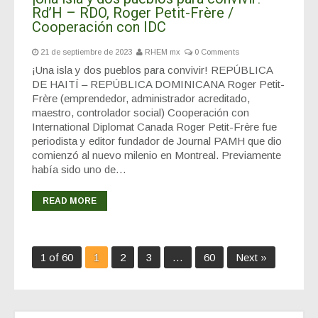
Rd’H – RDO, Roger Petit-Frère /
Cooperación con IDC
21 de septiembre de 2023
RHEM mx
0 Comments
¡Una isla y dos pueblos para convivir! REPÚBLICA
DE HAITÍ – REPÚBLICA DOMINICANA Roger Petit-
Frère (emprendedor, administrador acreditado,
maestro, controlador social) Cooperación con
International Diplomat Canada Roger Petit-Frère fue
periodista y editor fundador de Journal PAMH que dio
comienzó al nuevo milenio en Montreal. Previamente
había sido uno de…
READ MORE
1 of 60
1
2
3
…
60
Next »