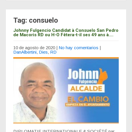
Tag: consuelo
Johnny Fulgencio Candidat à Consuelo San Pedro
de Macoris RD ou H-O Fêtera-t-il ses 49 ans à….
10 de agosto de 2020
|
No hay comentarios
|
DanAlbertini
,
Dies
,
RD
DIPLOMATIE INTERNATIONALE & SOCIÉTÉ par