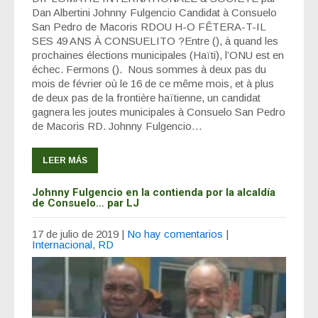
Dan Albertini Johnny Fulgencio Candidat à Consuelo
San Pedro de Macoris RDOU H-O FÊTERA-T-IL
SES 49 ANS À CONSUELITO ?Entre (), à quand les
prochaines élections municipales (Haïti), l’ONU est en
échec. Fermons (). Nous sommes à deux pas du
mois de février où le 16 de ce même mois, et à plus
de deux pas de la frontière haïtienne, un candidat
gagnera les joutes municipales à Consuelo San Pedro
de Macoris RD. Johnny Fulgencio…
LEER MÁS
Johnny Fulgencio en la contienda por la alcaldía
de Consuelo… par LJ
17 de julio de 2019
|
No hay comentarios
|
Internacional
,
RD