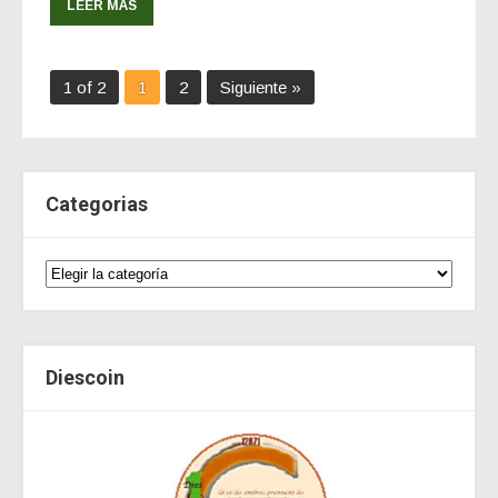
LEER MÁS
1 of 2
1
2
Siguiente »
Categorias
Diescoin