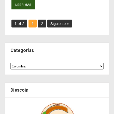
LEER MÁS
1 of 2
1
2
Siguiente »
Categorias
Diescoin