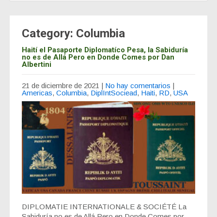
Category: Columbia
Haití el Pasaporte Diplomatíco Pesa, la Sabiduría
no es de Allá Pero en Donde Comes por Dan
Albertini
21 de diciembre de 2021
|
No hay comentarios
|
Americas
,
Columbia
,
DiplIntSociead
,
Haiti
,
RD
,
USA
DIPLOMATIE INTERNATIONALE & SOCIÉTÉ La
Sabiduría no es de Allá Pero en Donde Comes por