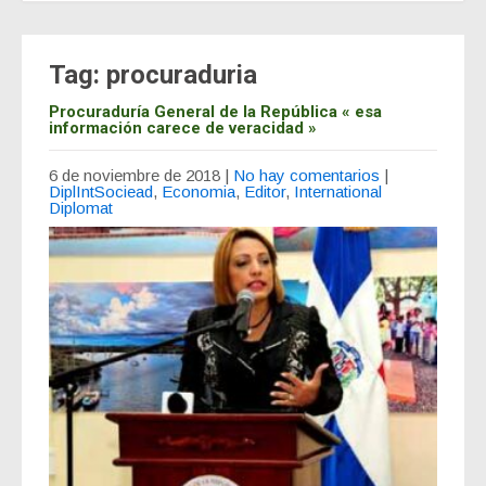
Tag: procuraduria
Procuraduría General de la República « esa
información carece de veracidad »
6 de noviembre de 2018
|
No hay comentarios
|
DiplIntSociead
,
Economia
,
Editor
,
International
Diplomat