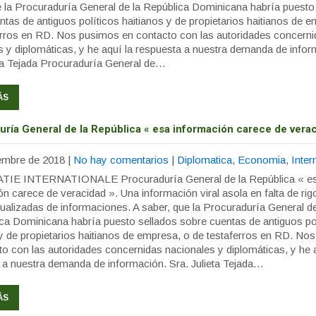
e la Procuraduría General de la República Dominicana habría puesto
tas de antiguos políticos haitianos y de propietarios haitianos de 
erros en RD. Nos pusimos en contacto con las autoridades concern
s y diplomáticas, y he aquí la respuesta a nuestra demanda de infor
eta Tejada Procuraduría General de…
ÁS
uría General de la República « esa información carece de verac
embre de 2018
|
No hay comentarios
|
Diplomatica
,
Economia
,
Inter
IE INTERNATIONALE Procuraduría General de la República « e
n carece de veracidad ». Una información viral asola en falta de rigo
ualizadas de informaciones. A saber, que la Procuraduría General d
ica Dominicana habría puesto sellados sobre cuentas de antiguos po
 y de propietarios haitianos de empresa, o de testaferros en RD. No
to con las autoridades concernidas nacionales y diplomáticas, y he a
 a nuestra demanda de información. Sra. Julieta Tejada…
ÁS