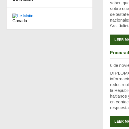
saber, qu
sobre cuen
de testaf
nacionale
Canada
Sra. Juli
LEER M
Procurad
6 de novi
DIPLOMAT
informació
redes mut
la Repúbl
haitianos
en contac
respuesta
LEER M