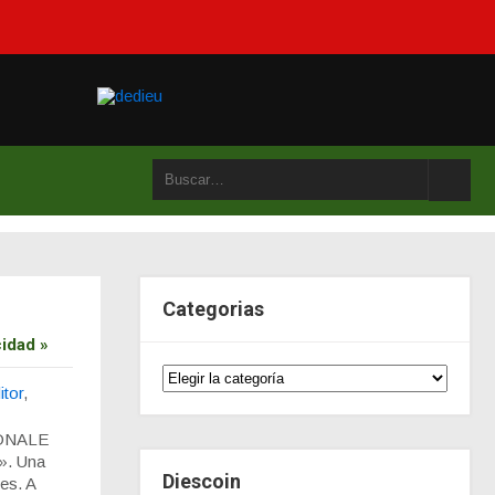
Categorias
idad »
itor
,
ONALE
». Una
Diescoin
es. A