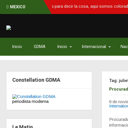
otra manera para decir la cosa, aqui somos colorados
MEXICO
Inicio
GDMA
Inicio
Internacional
Nac
Constellation GDMA
Tag: julie
Procurad
periodista moderna
6 de novi
Internatio
Procuradu
informació
Le Matin