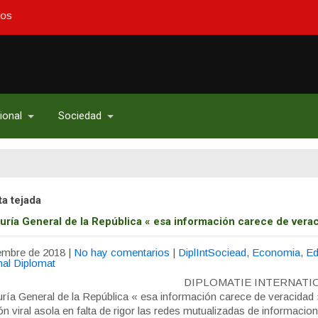
ional
Sociedad
ta tejada
uría General de la República « esa información carece de verac
embre de 2018
|
No hay comentarios
|
DiplIntSociead
,
Economia
,
Ed
nal Diplomat
DIPLOMATIE INTERNATI
ría General de la República « esa información carece de veracidad 
n viral asola en falta de rigor las redes mutualizadas de informacion