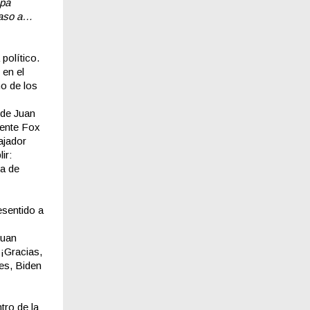
pá
paso a…
 político.
 en el
no de los
 de Juan
cente Fox
ajador
ir:
ía de
esentido a
Juan
¡Gracias,
es, Biden
tro de la