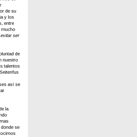
e
or de su
a y los
, entre
te mucho
evitar ser
oluntad de
en nuestro
s talentos
 Seitenfus
ses así se
rar
de la
ando
rimas
a donde se
onocimos