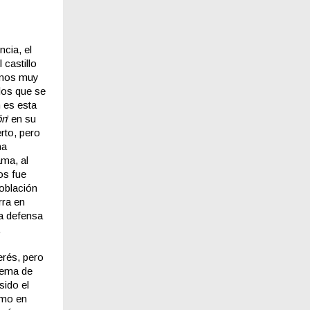
cia, el
castillo
ramos muy
los que se
 es esta
ón
’ en su
rto, pero
na
ama, al
os fue
población
rra en
la defensa
.
erés, pero
tema de
sido el
omo en