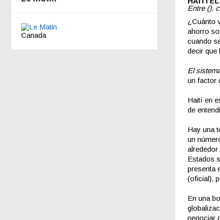
HAITÍ E
Entre (), 
¿Cuánto v
ahorro so
Canada
cuando se
decir que
El sistema
un factor
Haití en 
de entend
Hay una te
un número
alrededor
Estados s
presenta e
(oficial),
En una bol
globalizac
negociar d