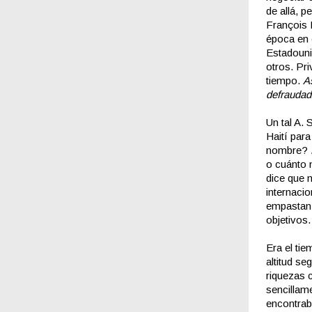
de allá, p
François 
época en 
Estadounid
otros. Pri
tiempo.
A
defraudad
Un tal A.
Haití para
nombre?
o cuánto 
dice que 
internaci
empastan 
objetivos.
Era el tie
altitud se
riquezas 
sencillame
encontrab