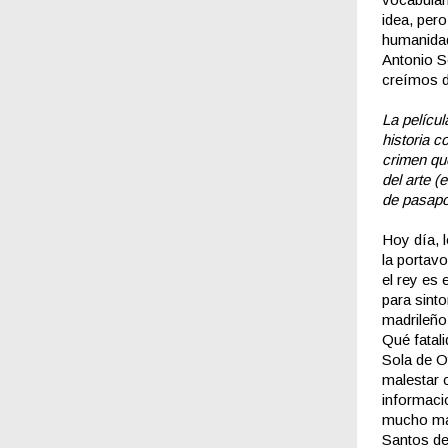
idea, pero
humanidad
Antonio S
creímos de
La películ
historia c
crimen qu
del arte (
de pasapor
Hoy día, 
la portav
el rey es 
para sinto
madrileño
Qué fatali
Sola de O
malestar 
informaci
mucho más
Santos de