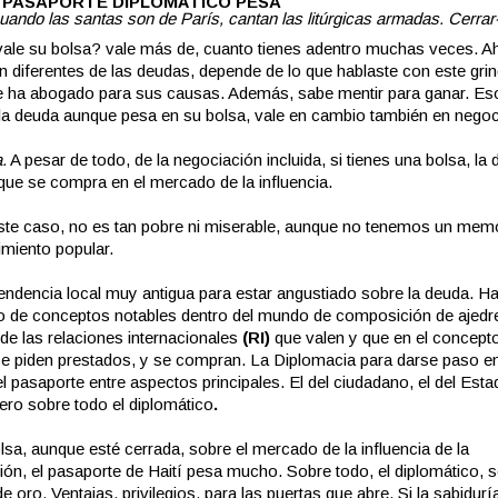
L PASAPORTE DIPLOMÁTICO PESA
cuando las santas son de París, cantan las litúrgicas armadas. Cerrar-
ale su bolsa? vale más de, cuanto tienes adentro muchas veces. Ah
n diferentes de las deudas, depende de lo que hablaste con este gri
 ha abogado para sus causas. Además, sabe mentir para ganar. Eso
 la deuda aunque pesa en su bolsa, vale en cambio también en negoc
.
A pesar de todo, de la negociación incluida, si tienes una bolsa, la
 que se compra en el mercado de la influencia.
este caso, no es tan pobre ni miserable, aunque no tenemos un me
imiento popular.
ndencia local muy antigua para estar angustiado sobre la deuda. Hait
 de conceptos notables dentro del mundo de composición de ajedr
 de las relaciones internacionales
(RI)
que valen y que en el concepto
e piden prestados, y se compran. La Diplomacia para darse paso e
l pasaporte entre aspectos principales. El del ciudadano, el del Esta
 pero sobre todo el diplomático
.
sa, aunque esté cerrada, sobre el mercado de la influencia de la
ión, el pasaporte de Haití pesa mucho. Sobre todo, el diplomático, s
e oro. Ventajas, privilegios, para las puertas que abre. Si la sabidur