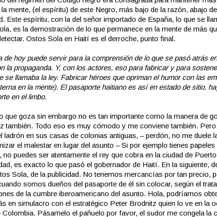
 la mente, (el espíritu) de este Negro, más bajo de la razón, abajo de
. Este espíritu, con la del señor importado de España, lo que se ll
ola, es la demostración de lo que permanece en la mente de más q
tectar. Ostos Sola en Haití es el derroche, punto final.
a de hoy puede servir para la comprensión de lo que se pasó atrás en
on la propaganda. Y, con los actores, eso para fabricar y para sostene
e se llamaba la ley. Fabricar héroes que opriman el humor con las e
eterna en la mente). El pasaporte haitiano es así en estado de sitio, 
te en el limbo.
lo que goza sin embargo no es tan importante como la manera de go
oz también. Todo eso es muy cómodo y me conviene también. Pero
el ladrón en sus casas de colonias antiguas, – perdón, no me duele 
nizar el malestar en lugar del asunto – Si por ejemplo tienes papeles
, no puedes ser atentamente el rey que cobra en la ciudad de Puerto
dad, es exacto lo que pasó el gobernador de Haití. En la siguiente, d
tos Sola, de la publicidad. No tenemos mercancías por tan precio, p
cuando somos dueños del pasaporte de él sin colocar, según el trat
ones de la cumbre iberoamericano del asunto. Hola, podríamos obt
 en simulacro con el estratégico Peter Brodnitz quien lo ve en la 
 Colombia. Pásamelo el pañuelo por favor, el sudor me congela la c