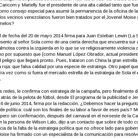
Caricom y Martelly fue el presidente de una alta calidad tanto que fue
omo consejo especial para asumir la permanencia de la oficina de l
 los vecinos venezolanos fueron bien tratados por el Jovenel Moise
amelos?
l de fecha del 20 de mayo 2014 firma para
Juan Esteban Lewin
(La S
esento al señor Sola como de una cierta derecha que encuentra sur 
motea contra la izquierda en lo que se ve religiosamente violencia c
o por supuesto que (como Manuel López Obrador, actual president
 peligro que llegará pronto. Pues, trataron con China la gran estrella
 roja: que falsa calidad por una especie de estratega. Otro papel qu
tra vez como si fuera el mercado estrella de la estrategia de Sola el
.
as redes, le confirma con estratega de la campaña, pero finalmente d
 atrás de la pelota de fútbol, desde
El programa de la publicidad
e Je
16 de junio 2014, firma por la redacción. ¿Debemos hacer la pregunta
de política: cuál son los finales de su labor a favor de eses país? M
pero sin confirmación, después del carnaval en el noroeste de la Capi
n la persona de Wilson Lalo, dijo a un contacto que sobre de todo c
a de la falta de la estrategia política que no ofrece lado para gober
oise ha firmado con un especialista de la comunicación para resolve