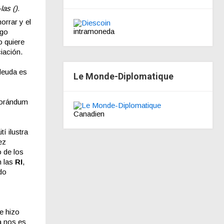
las ().
orrar y el
intramoneda
ngo
 quiere
iación.
 deuda es
Le Monde-Diplomatique
morándum
Canadien
í ilustra
ez
 de los
n las
RI
,
do
e hizo
ía nos es