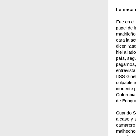
La casa d
Fue en el
papel de 
madrileño
cara la a
dicen ‘
car
hiel a lad
país, seg
pagamos,
entrevist
IISS Gine
culpable e
inocente 
Colombia.
de Enriqu
C
uando So
a caso y 
camarero 
malhechor