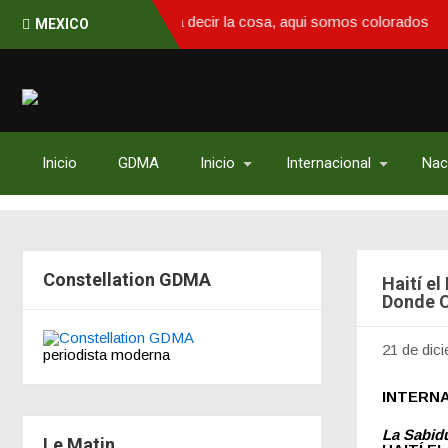
otra manera para decir la cosa, aqui somos colorados
MEXICO
Inicio
GDMA
Inicio
Internacional
Nac
Constellation GDMA
Haití el
Donde C
21 de dic
periodista moderna
INTERNA
La Sabid
Le Matin