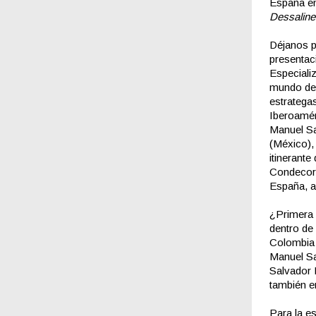
España en
Dessaline
Déjanos p
presentac
Especiali
mundo de 
estratega
Iberoamé
Manuel Sa
(México),
itinerante
Condecora
España, a
¿Primera p
dentro de
Colombia 
Manuel Sa
Salvador 
también 
Para la es