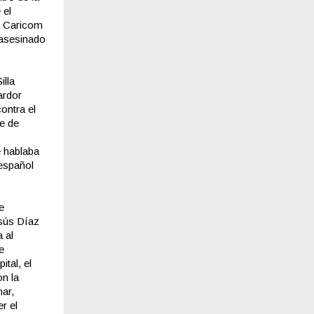
 el
a Caricom
 asesinado
illa
ardor
ontra el
e de
e hablaba
 español
e
sús Díaz
 al
e
tal, el
on la
nar,
r el