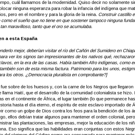
iempo, cuál llamamos de la modernidad. Quiso decir no solamente si
colocar ninguna esperanza para robar la infancia del indígena que ma
os, pero en el nombre y para la gloria de la reina.
Construir castillo
o como el sueño que no tiene en que sostener tampoco ninguna funda
o tan maravilloso, tanto que el oro se acumulaba
.
en a esta España
nderlo mejor, deberían visitar el río del Cañón del Sumidero en Chiap
ara ver los signos tan impresionantes de los nativos qué, rechazaron
clavos, en la era de las casas. Había también Afro indígenas, como e
también son de esta misma factura. Patrimonio para los unos, estig
ara los otros. ¿Democracia pluralista en comprobante?]
 fue sobre de los huesos y, con la carne de los Negros que llegaron
e llama Haití, que el desarrollo de la comunidad colonialista se hizo
as en el continente de África, el lugar también (lo que permanece has
istoria hasta el día eterno, el espíritu de este esclavo importado de Á
vir como un golpe de Dios contra los feos para la bendición de los á
go, ellos debían tratar algunos para mantener el orden colonial, per
istrar las plantaciones, las empresas, mejor la educación de los niñ
na. Eso significa que las habilidades eran conjuntas con estos Negro
io del régimen del Código negro era consagrada para mantener más