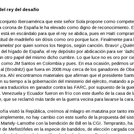
el rey del desafío
 conjunto Iberoamérica que este señor Sola propone como competen
la corona de España le ha elevado como digno de reconocimiento. El 
 está en escándalo para que el rey se abdica, pues en Haití comp
ctitud de madrileño sin dósis como oro porque luce. Finalmente para 
amelos
’ por quien somos los Negros, según canción. Bravo! ¿Quién
o del hígado de España: el rey depósito por abdicación para ser ‘
ladr
ún otro papel del mismo dicho cumbre. Lo que luce no es oro por cie
 como JM Santos en Colombia y pues. En esa ocasión, pedimos u
a al (Brodnitz) que fuera en 2008 muy cerca de los ganadores de Ob
bra. Ahí encontramos materiales que afirman que el presidente Sant
n su tiempo a la gobernación del ministerio del ejército, matando a 
para traducirlos en ganador contra las FARC, por supuesto de la gue
 Venezuela y Ecuador fueron en frío con este dueño de la casa de 
e, que se reclamó más tarde en la guerra vecina para lavarse la cara
fía visitó la República, creímos al milagro en matutina por tanto int
simplemente, no hay cambio con este sueño de la propuesta del sis
Martely-Lamothe con la bendición de Bill en la CGI. Tempranito, ha 
 de Mefistófeles en la especie de bandidos, de elección cargada c