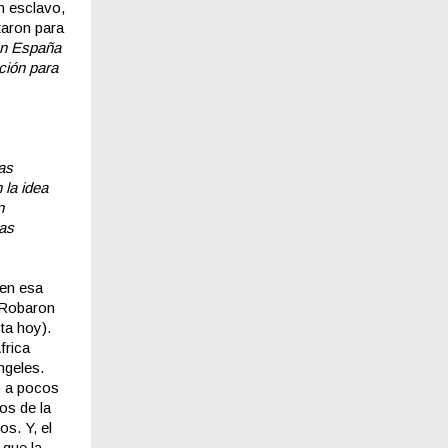
n esclavo,
taron para
 en España
ción para
as
 la idea
n
mas
 en esa
. Robaron
ta hoy).
frica
ngeles.
o a pocos
os de la
s. Y, el
 que la