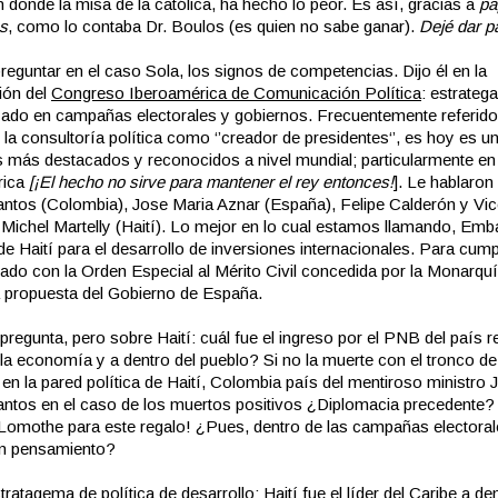
 donde la misa de la católica, ha hecho lo peor. Es así, gracias a
pa
s
, como lo contaba Dr. Boulos (es quien no sabe ganar).
Dejé dar 
reguntar en el caso Sola, los signos de competencias. Dijo él en la
ión del
Congreso Iberoamérica de Comunicación Política
: estratega
zado en campañas electorales y gobiernos. Frecuentemente referido
la consultoría política como ‘’creador de presidentes‘’, es hoy es u
s más destacados y reconocidos a nivel mundial; particularmente en
rica
[¡El hecho no sirve para mantener el rey entonces!
]. Le hablaron
ntos (Colombia), Jose Maria Aznar (España), Felipe Calderón y Vi
 Michel Martelly (Haití). Lo mejor en lo cual estamos llamando, Emb
 de Haití para el desarrollo de inversiones internacionales. Para cumpl
do con la Orden Especial al Mérito Civil concedida por la Monarqu
 propuesta del Gobierno de España.
regunta, pero sobre Haití: cuál fue el ingreso por el PNB del país r
 la economía y a dentro del pueblo? Si no la muerte con el tronco de
en la pared política de Haití, Colombia país del mentiroso ministro 
ntos en el caso de los muertos positivos ¿Diplomacia precedente? 
Lomothe para este regalo! ¿Pues, dentro de las campañas electoral
en pensamiento?
tratagema de política de desarrollo: Haití fue el líder del Caribe a den