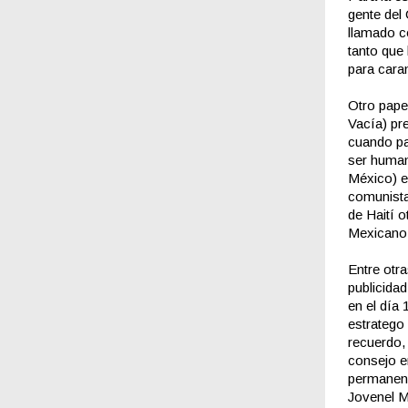
gente del 
llamado c
tanto que
para car
Otro pape
Vacía) pr
cuando pal
ser human
México) el
comunista
de Haití o
Mexicano
Entre otr
publicidad
en el día 
estratego 
recuerdo, 
consejo e
permanenci
Jovenel M