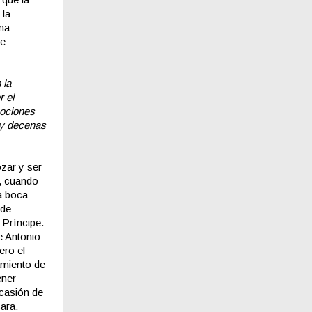
 la
ama
ue
 la
r el
mociones
hay decenas
zar y ser
, cuando
la boca
 de
 Príncipe.
e Antonio
ero el
amiento de
ener
ocasión de
ara.