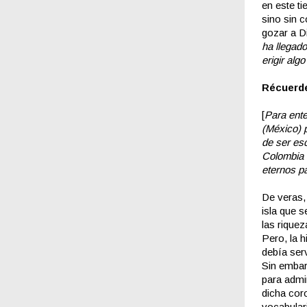
en este t
sino sin 
gozar a Di
ha llegad
erigir alg
Récuerd
[
Para ente
(México) p
de ser es
Colombia 
eternos p
De veras,
isla que s
las riquez
Pero, la h
debía ser
Sin embar
para admin
dicha coro
vocabular