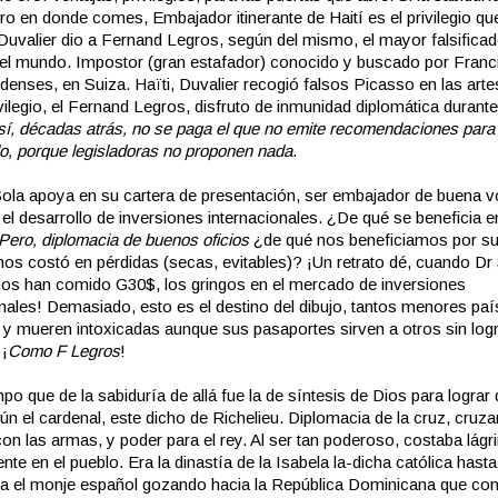
ero en donde comes, Embajador itinerante de Haití es el privilegio qu
Duvalier dio a Fernand Legros, según del mismo, el mayor falsificad
el mundo. Impostor (gran estafador) conocido y buscado por Franci
enses, en Suiza. Haïti, Duvalier recogió falsos Picasso en las artes
vilegio, el
Fernand Legros
, disfruto de inmunidad diplomática duran
sí, décadas atrás, no se paga el que no emite recomendaciones para 
o, porque legisladoras no proponen nada
.
 Sola apoya en su cartera de presentación, ser embajador de buena v
 el desarrollo de inversiones internacionales. ¿De qué se beneficia 
Pero, diplomacia de buenos oficios
¿de qué nos beneficiamos por su
nos costó en pérdidas (secas, evitables)? ¡Un retrato dé, cuando Dr
nos han comido G30$, los gringos en el mercado de inversiones
onales! Demasiado, esto es el destino del dibujo, tantos menores paí
y mueren intoxicadas aunque sus pasaportes sirven a otros sin log
 ¡
Como F Legros
!
mpo que de la sabiduría de allá fue la de síntesis de Dios para lograr 
gún el cardenal, este dicho de Richelieu. Diplomacia de la cruz, cruz
con las armas, y poder para el rey. Al ser tan poderoso, costaba lág
nte en el pueblo. Era la dinastía de la Isabela la-dicha católica hast
a el monje español gozando hacia la República Dominicana que c