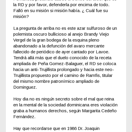
la RD y por favor, defenderla por encima de todo.
Falló en su misión si misión había. ¿ Cuál fue su
misión?
La pregunta de arriba no es este azar sulfuroso de un
polemista oscuro bullicioso al anejo Brandy Viejo
Vergel de la gran bodega de la esquina pleno
abandonado a la defunción del avaro mercante
fallecido de periódico de ayer cantado por Lavoe.
Tendrá allá más que el duelo conocido de la receta
ampliada de Peña Gomez-Balaguer, el RD se coloca
hacia un anti-Trujillista prolongado y hacia este neo-
Trujillista propuesto por el camino de Ramfis, titular
del mismo nombre patronímico ampliado de
Dominguez.
Hoy dia no es ning
ú
n secreto sobre el mal que reina
en la mental de la sociedad dominicana eres violación
graba a humanos derechos, seg
ú
n Margarita Cedeño
Fernàndez.
Hay que recordarse que en 1986
Dr. Joaquin