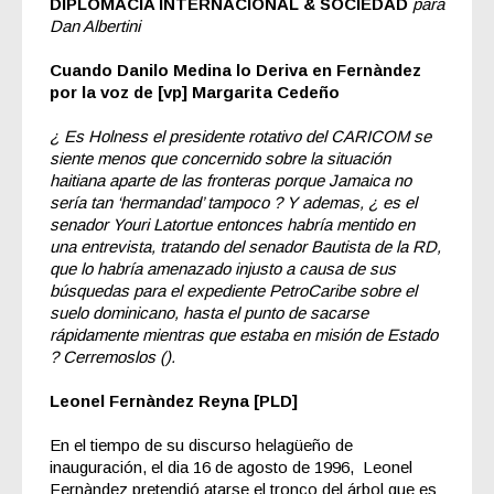
DIPLOMACIA INTERNACIONAL & SOCIEDAD
para
Dan Albertini
Cuando Danilo Medina lo Deriva en Fern
à
ndez
por la voz de [vp] Margarita Cede
ñ
o
¿ Es Holness el presidente rotativo del CARICOM se
siente menos que concernido sobre la situación
haitiana aparte de las fronteras porque Jamaica no
sería tan ‘hermandad’ tampoco ? Y ademas, ¿ es el
senador Youri Latortue entonces habría mentido en
una entrevista, tratando del senador Bautista de la RD,
que lo habría amenazado injusto a causa de sus
búsquedas para el expediente PetroCaribe sobre el
suelo dominicano, hasta el punto de sacarse
rápidamente mientras que estaba en misión de Estado
? Cerremoslos ().
Leonel Fernàndez Reyna [PLD]
En el tiempo de
su discurso helagüeño de
inauguración
, el dia 16 de agosto de 1996, Leonel
Fernàndez pretendió atarse el tronco del árbol que es