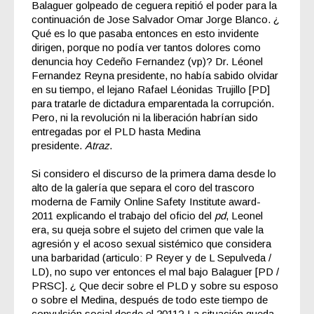
Balaguer
golpeado de ceguera repitió el poder para la
continuación de Jose Salvador Omar Jorge Blanco. ¿
Qué es lo que pasaba entonces en esto invidente
dirigen, porque no podía ver tantos dolores como
denuncia hoy Cedeño Fernandez (vp)? Dr. Léonel
Fernandez Reyna presidente, no había sabido olvidar
en su tiempo, el lejano Rafael Léonidas Trujillo [PD]
para tratarle de dictadura emparentada la corrupción.
Pero, ni la revolución ni la liberación habrían sido
entregadas por el PLD hasta Medina
presidente.
Atraz
.
Si considero el discurso de la primera dama desde lo
alto de la galería que separa el coro del trascoro
moderna de
Family Online Safety Institute award-
2011
explicando el trabajo del oficio del
pd
, Leonel
era, su queja sobre el sujeto
del crimen que vale la
agresión y el acoso sexual sistémico
que considera
una barbaridad (articulo: P Reyer y de L Sepulveda /
LD), no supo ver entonces el mal bajo Balaguer [PD /
PRSC]. ¿ Que decir sobre el PLD y sobre su esposo
o sobre el Medina, después de todo este tiempo de
convulsión social desde el 2011? La situación queda