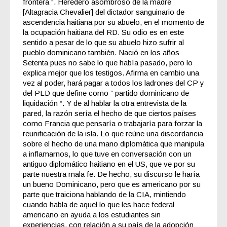
frontera “. Heredero asombroso de la madre
[Altagracia Chevalier] del dictador sanguinario de
ascendencia haitiana por su abuelo, en el momento de
la ocupación haitiana del RD. Su odio es en este
sentido a pesar de lo que su abuelo hizo sufrir al
pueblo dominicano también. Nació en los años
Setenta pues no sabe lo que había pasado, pero lo
explica mejor que los testigos. Afirma en cambio una
vez
al poder
,
hará pagar a todos los ladrones
del CP y
del PLD que define como ” partido dominicano de
liquidación “. Y de al hablar la otra entrevista de la
pared, la razón sería el hecho de que ciertos países
como Francia que pensaría o trabajaría para forzar la
reunificación de la isla. Lo que reúne una discordancia
sobre el hecho de una mano diplomática que manipula
a inflamarnos, lo que tuve en conversación con un
antiguo diplomático haitiano en el US, que ve por su
parte nuestra mala fe. De hecho, su discurso le haría
un bueno Dominicano, pero que es americano por su
parte que traiciona hablando de la CIA, mintiendo
cuando habla de aquel lo que les hace federal
americano en ayuda a los estudiantes sin
experiencias, con relación a su país de la adopción