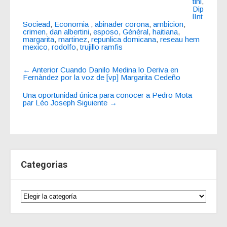
tini
,
Dip
lInt
Sociead
,
Economia
,
abinader corona
,
ambicion
,
crimen
,
dan albertini
,
esposo
,
Général
,
haitiana
,
margarita
,
martinez
,
repunlica domicana
,
reseau hem
mexico
,
rodolfo
,
trujillo ramfis
Navegación
←
Anterior
Cuando Danilo Medina lo Deriva en
de
Fernàndez por la voz de [vp] Margarita Cedeño
entrada
Una oportunidad única para conocer a Pedro Mota
par Léo Joseph
Siguiente
→
Categorias